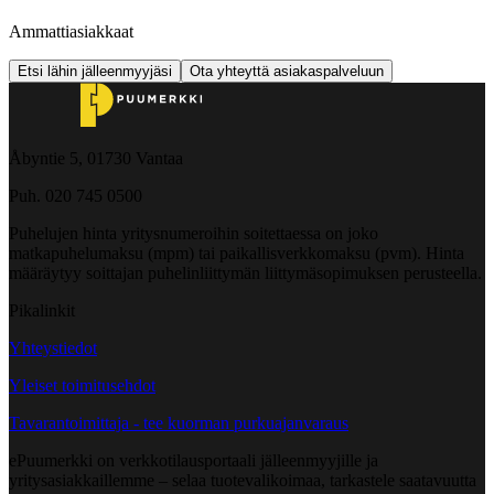
Ammattiasiakkaat
Etsi lähin jälleenmyyjäsi
Ota yhteyttä asiakaspalveluun
Åbyntie 5, 01730 Vantaa
Puh. 020 745 0500
Puhelujen hinta yritysnumeroihin soitettaessa on joko
matkapuhelumaksu (mpm) tai paikallisverkkomaksu (pvm). Hinta
määräytyy soittajan puhelinliittymän liittymäsopimuksen perusteella.
Pikalinkit
Yhteystiedot
Yleiset toimitusehdot
Tavarantoimittaja - tee kuorman purkuajanvaraus
ePuumerkki on verkkotilausportaali jälleenmyyjille ja
yritysasiakkaillemme – selaa tuotevalikoimaa, tarkastele saatavuutta