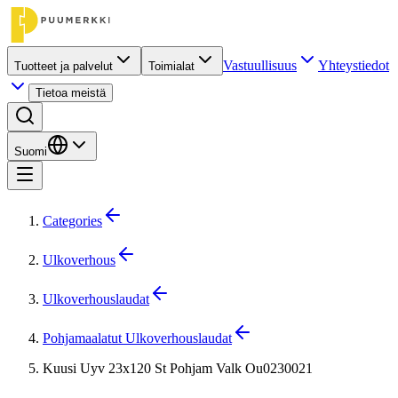
Vastuullisuus
Yhteystiedot
Tuotteet ja palvelut
Toimialat
Tietoa meistä
Suomi
Categories
Ulkoverhous
Ulkoverhouslaudat
Pohjamaalatut Ulkoverhouslaudat
Kuusi Uyv 23x120 St Pohjam Valk Ou0230021