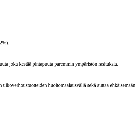
-2%).
uuta joka kestää pintapuuta paremmin ympäristön rasituksia.
ten ulkoverhoustuotteiden huoltomaalausväliä sekä auttaa ehkäisemään