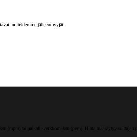
ttavat tuotteidemme jälleenmyyjät.
ksu (mpm) tai paikallisverkkomaksu (pvm). Hinta määräytyy soittajan pu