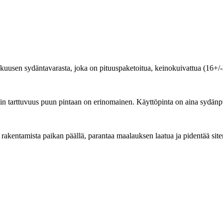
ta kuusen sydäntavarasta, joka on pituuspaketoitua, keinokuivattua (16+/
in tarttuvuus puun pintaan on erinomainen. Käyttöpinta on aina sydänp
 rakentamista paikan päällä, parantaa maalauksen laatua ja pidentää si