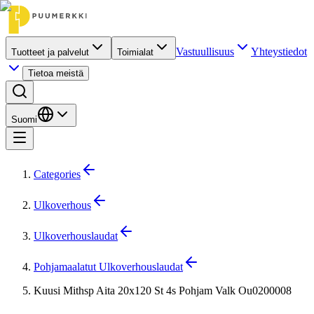
Vastuullisuus
Yhteystiedot
Tuotteet ja palvelut
Toimialat
Tietoa meistä
Suomi
Categories
Ulkoverhous
Ulkoverhouslaudat
Pohjamaalatut Ulkoverhouslaudat
Kuusi Mithsp Aita 20x120 St 4s Pohjam Valk Ou0200008