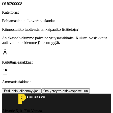
OU0200008
Kategoriat
Pohjamaalatut ulkoverhouslaudat
Kiinnostuitko tuotteesta tai kaipaatko lisätietoja?
Asiakaspalvelumme palvelee yritysasiakkaita. Kuluttaja-asiakkaita
auttavat tuotteidemme jälleenmyyjät.
Kuluttaja-asiakkaat
Ammattiasiakkaat
Etsi lähin jälleenmyyjäsi
Ota yhteyttä asiakaspalveluun
Åbyntie 5, 01730 Vantaa