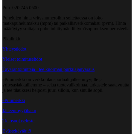
Puh. 020 745 0500
Puhelujen hinta yritysnumeroihin soitettaessa on joko
matkapuhelumaksu (mpm) tai paikallisverkkomaksu (pvm). Hinta
määräytyy soittajan puhelinliittymän liittymäsopimuksen perusteella.
Pikalinkit
Yhteystiedot
Yleiset toimitusehdot
Tavarantoimittaja - tee kuorman purkuajanvaraus
ePuumerkki on verkkotilausportaali jälleenmyyjille ja
yritysasiakkaillemme – selaa tuotevalikoimaa, tarkastele saatavuutta
ja tee tilauksesi helposti juuri silloin, kun sinulle sopii.
ePuumerkki
Jälleenmyyjähaku
Tietosuojaseloste
Evästekäytäntö