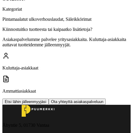
Kategoriat
Pintamaalatut ulkoverhouslaudat, Säleikkörimat
Kiinnostuitko tuotteesta tai kaipaatko lisätietoja?
Asiakaspalvelumme palvelee yritysasiakkaita. Kuluttaja-asiakkaita
auttavat tuotteidemme jälleenmyyjät.
Kuluttaja-asiakkaat
Ammattiasiakkaat
Etsi lähin jälleenmyyjäsi
Ota yhteyttä asiakaspalveluun
Åbyntie 5, 01730 Vantaa