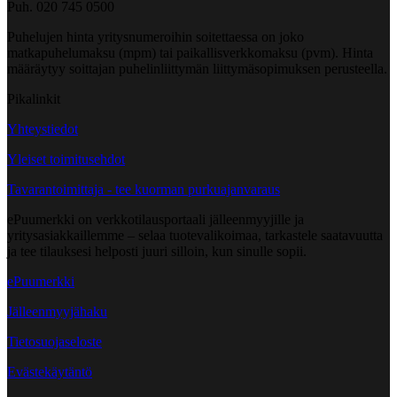
Puh. 020 745 0500
Puhelujen hinta yritysnumeroihin soitettaessa on joko
matkapuhelumaksu (mpm) tai paikallisverkkomaksu (pvm). Hinta
määräytyy soittajan puhelinliittymän liittymäsopimuksen perusteella.
Pikalinkit
Yhteystiedot
Yleiset toimitusehdot
Tavarantoimittaja - tee kuorman purkuajanvaraus
ePuumerkki on verkkotilausportaali jälleenmyyjille ja
yritysasiakkaillemme – selaa tuotevalikoimaa, tarkastele saatavuutta
ja tee tilauksesi helposti juuri silloin, kun sinulle sopii.
ePuumerkki
Jälleenmyyjähaku
Tietosuojaseloste
Evästekäytäntö