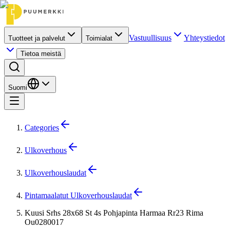
Vastuullisuus
Yhteystiedot
Tuotteet ja palvelut
Toimialat
Tietoa meistä
Suomi
Categories
Ulkoverhous
Ulkoverhouslaudat
Pintamaalatut Ulkoverhouslaudat
Kuusi Srhs 28x68 St 4s Pohjapinta Harmaa Rr23 Rima
Ou0280017