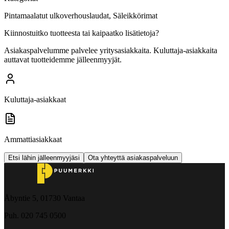
Pintamaalatut ulkoverhouslaudat, Säleikkörimat
Kiinnostuitko tuotteesta tai kaipaatko lisätietoja?
Asiakaspalvelumme palvelee yritysasiakkaita. Kuluttaja-asiakkaita
auttavat tuotteidemme jälleenmyyjät.
Kuluttaja-asiakkaat
Ammattiasiakkaat
Etsi lähin jälleenmyyjäsi
Ota yhteyttä asiakaspalveluun
Åbyntie 5, 01730 Vantaa
Puh. 020 745 0500