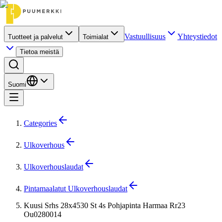
Vastuullisuus
Yhteystiedot
Tuotteet ja palvelut
Toimialat
Tietoa meistä
Suomi
Categories
Ulkoverhous
Ulkoverhouslaudat
Pintamaalatut Ulkoverhouslaudat
Kuusi Srhs 28x4530 St 4s Pohjapinta Harmaa Rr23
Ou0280014