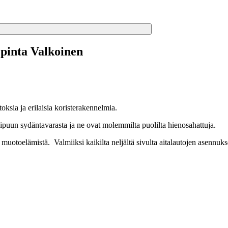
pinta Valkoinen
toksia ja erilaisia koristerakennelmia.
sipuun sydäntavarasta ja ne ovat molemmilta puolilta hienosahattuja.
otoelämistä. Valmiiksi kaikilta neljältä sivulta aitalautojen asennuksen