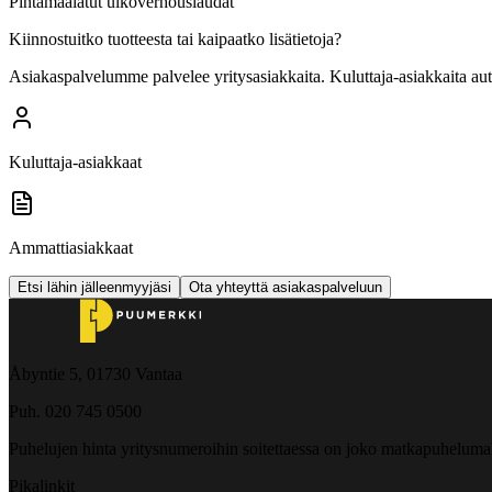
Pintamaalatut ulkoverhouslaudat
Kiinnostuitko tuotteesta tai kaipaatko lisätietoja?
Asiakaspalvelumme palvelee yritysasiakkaita. Kuluttaja-asiakkaita au
Kuluttaja-asiakkaat
Ammattiasiakkaat
Etsi lähin jälleenmyyjäsi
Ota yhteyttä asiakaspalveluun
Åbyntie 5, 01730 Vantaa
Puh. 020 745 0500
Puhelujen hinta yritysnumeroihin soitettaessa on joko matkapuheluma
Pikalinkit