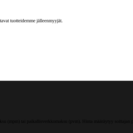
ttavat tuotteidemme jälleenmyyjät.
ksu (mpm) tai paikallisverkkomaksu (pvm). Hinta määräytyy soittajan pu