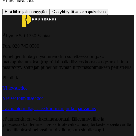
Ammattiasiakkaat
Etsi lähin jälleenmyyjäsi
Ota yhteyttä asiakaspalveluun
Åbyntie 5, 01730 Vantaa
Puh. 020 745 0500
Puhelujen hinta yritysnumeroihin soitettaessa on joko
matkapuhelumaksu (mpm) tai paikallisverkkomaksu (pvm). Hinta
määräytyy soittajan puhelinliittymän liittymäsopimuksen perusteella.
Pikalinkit
Yhteystiedot
Yleiset toimitusehdot
Tavarantoimittaja - tee kuorman purkuajanvaraus
ePuumerkki on verkkotilausportaali jälleenmyyjille ja
yritysasiakkaillemme – selaa tuotevalikoimaa, tarkastele saatavuutta
ja tee tilauksesi helposti juuri silloin, kun sinulle sopii.