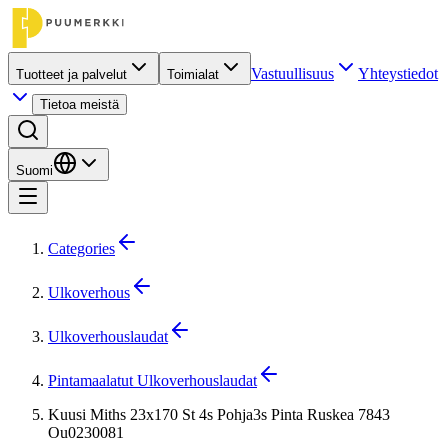
Vastuullisuus
Yhteystiedot
Tuotteet ja palvelut
Toimialat
Tietoa meistä
Suomi
Categories
Ulkoverhous
Ulkoverhouslaudat
Pintamaalatut Ulkoverhouslaudat
Kuusi Miths 23x170 St 4s Pohja3s Pinta Ruskea 7843
Ou0230081