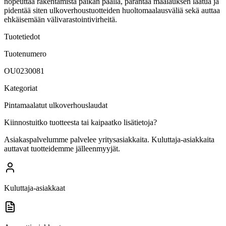
nopeuttaa rakentamista paikan päällä, parantaa maalauksen laatua ja
pidentää siten ulkoverhoustuotteiden huoltomaalausväliä sekä auttaa
ehkäisemään välivarastointivirheitä.
Tuotetiedot
Tuotenumero
OU0230081
Kategoriat
Pintamaalatut ulkoverhouslaudat
Kiinnostuitko tuotteesta tai kaipaatko lisätietoja?
Asiakaspalvelumme palvelee yritysasiakkaita. Kuluttaja-asiakkaita
auttavat tuotteidemme jälleenmyyjät.
Kuluttaja-asiakkaat