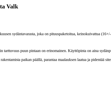
ta Valk
ta kuusen sydäntavarasta, joka on pituuspaketoitua, keinokuivattua (16+/
in tarttuvuus puun pintaan on erinomainen. Käyttöpinta on aina sydänp
 rakentamista paikan päällä, parantaa maalauksen laatua ja pidentää si