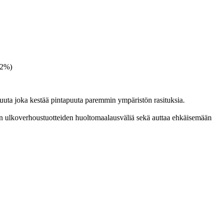
-2%)
uuta joka kestää pintapuuta paremmin ympäristön rasituksia.
ten ulkoverhoustuotteiden huoltomaalausväliä sekä auttaa ehkäisemään