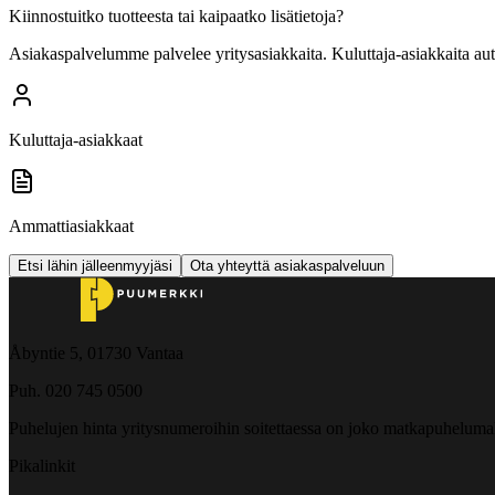
Kiinnostuitko tuotteesta tai kaipaatko lisätietoja?
Asiakaspalvelumme palvelee yritysasiakkaita. Kuluttaja-asiakkaita au
Kuluttaja-asiakkaat
Ammattiasiakkaat
Etsi lähin jälleenmyyjäsi
Ota yhteyttä asiakaspalveluun
Åbyntie 5, 01730 Vantaa
Puh. 020 745 0500
Puhelujen hinta yritysnumeroihin soitettaessa on joko matkapuheluma
Pikalinkit