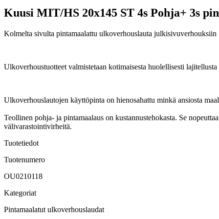
Kuusi MIT/HS 20x145 ST 4s Pohja+ 3s pin
Kolmelta sivulta pintamaalattu ulkoverhouslauta julkisivuverhouksiin
Ulkoverhoustuotteet valmistetaan kotimaisesta huolellisesti lajitellus
Ulkoverhouslautojen käyttöpinta on hienosahattu minkä ansiosta maal
Teollinen pohja- ja pintamaalaus on kustannustehokasta. Se nopeuttaa
välivarastointivirheitä.
Tuotetiedot
Tuotenumero
OU0210118
Kategoriat
Pintamaalatut ulkoverhouslaudat