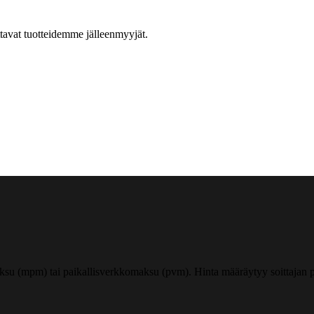
ttavat tuotteidemme jälleenmyyjät.
ksu (mpm) tai paikallisverkkomaksu (pvm). Hinta määräytyy soittajan pu