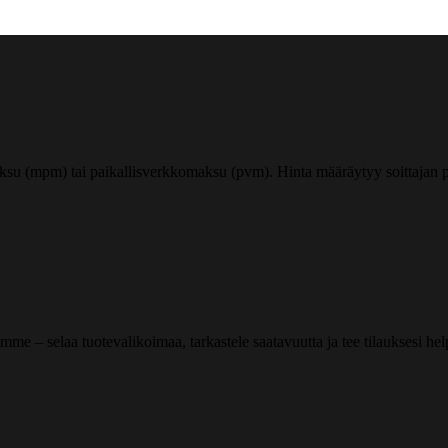
ksu (mpm) tai paikallisverkkomaksu (pvm). Hinta määräytyy soittajan pu
me – selaa tuotevalikoimaa, tarkastele saatavuutta ja tee tilauksesi helpos