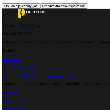
Etsi lähin jälleenmyyjäsi
Ota yhteyttä asiakaspalveluun
Åbyntie 5, 01730 Vantaa
Puh. 020 745 0500
Puhelujen hinta yritysnumeroihin soitettaessa on joko matkapuheluma
Pikalinkit
Yhteystiedot
Yleiset toimitusehdot
Tavarantoimittaja - tee kuorman purkuajanvaraus
ePuumerkki on verkkotilausportaali jälleenmyyjille ja yritysasiakkaillem
ePuumerkki
Jälleenmyyjähaku
Tietosuojaseloste