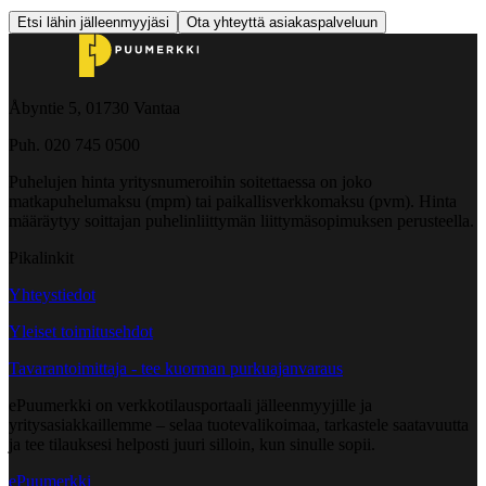
Etsi lähin jälleenmyyjäsi
Ota yhteyttä asiakaspalveluun
Åbyntie 5, 01730 Vantaa
Puh. 020 745 0500
Puhelujen hinta yritysnumeroihin soitettaessa on joko
matkapuhelumaksu (mpm) tai paikallisverkkomaksu (pvm). Hinta
määräytyy soittajan puhelinliittymän liittymäsopimuksen perusteella.
Pikalinkit
Yhteystiedot
Yleiset toimitusehdot
Tavarantoimittaja - tee kuorman purkuajanvaraus
ePuumerkki on verkkotilausportaali jälleenmyyjille ja
yritysasiakkaillemme – selaa tuotevalikoimaa, tarkastele saatavuutta
ja tee tilauksesi helposti juuri silloin, kun sinulle sopii.
ePuumerkki