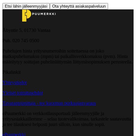
Etsi lähin jälleenmyyjäsi
Ota yhteyttä asiakaspalveluun
Åbyntie 5, 01730 Vantaa
Puh. 020 745 0500
Puhelujen hinta yritysnumeroihin soitettaessa on joko
matkapuhelumaksu (mpm) tai paikallisverkkomaksu (pvm). Hinta
määräytyy soittajan puhelinliittymän liittymäsopimuksen perusteella.
Pikalinkit
Yhteystiedot
Yleiset toimitusehdot
Tavarantoimittaja - tee kuorman purkuajanvaraus
ePuumerkki on verkkotilausportaali jälleenmyyjille ja
yritysasiakkaillemme – selaa tuotevalikoimaa, tarkastele saatavuutta
ja tee tilauksesi helposti juuri silloin, kun sinulle sopii.
ePuumerkki