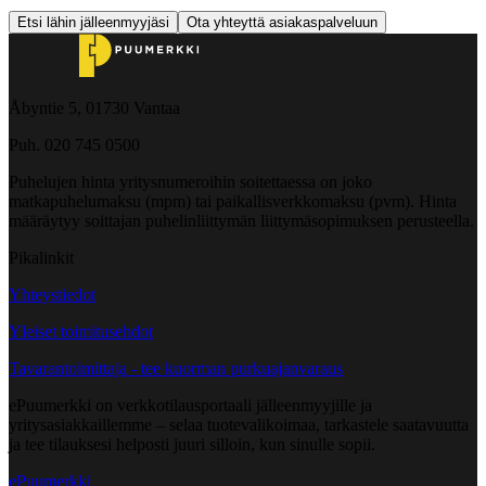
Etsi lähin jälleenmyyjäsi
Ota yhteyttä asiakaspalveluun
Åbyntie 5, 01730 Vantaa
Puh. 020 745 0500
Puhelujen hinta yritysnumeroihin soitettaessa on joko
matkapuhelumaksu (mpm) tai paikallisverkkomaksu (pvm). Hinta
määräytyy soittajan puhelinliittymän liittymäsopimuksen perusteella.
Pikalinkit
Yhteystiedot
Yleiset toimitusehdot
Tavarantoimittaja - tee kuorman purkuajanvaraus
ePuumerkki on verkkotilausportaali jälleenmyyjille ja
yritysasiakkaillemme – selaa tuotevalikoimaa, tarkastele saatavuutta
ja tee tilauksesi helposti juuri silloin, kun sinulle sopii.
ePuumerkki