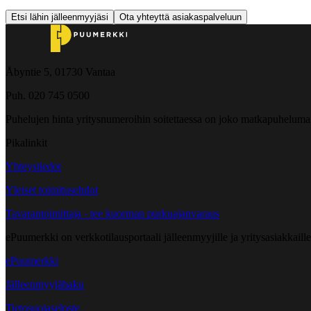
Etsi lähin jälleenmyyjäsi
Ota yhteyttä asiakaspalveluun
Åbyntie 5, 01730 Vantaa
Puh. 020 745 0500
Puhelujen hinta yritysnumeroihin soitettaessa on joko matkapuheluma
Pikalinkit
Yhteystiedot
Yleiset toimitusehdot
Tavarantoimittaja - tee kuorman purkuajanvaraus
ePuumerkki on verkkotilausportaali jälleenmyyjille ja yritysasiakkaillem
ePuumerkki
Jälleenmyyjähaku
Tietosuojaseloste