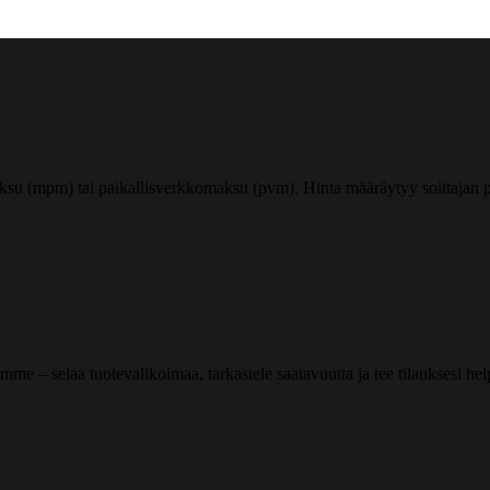
ksu (mpm) tai paikallisverkkomaksu (pvm). Hinta määräytyy soittajan pu
me – selaa tuotevalikoimaa, tarkastele saatavuutta ja tee tilauksesi helpos