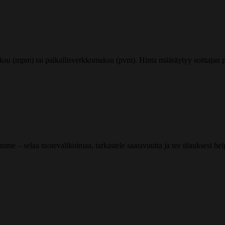
ksu (mpm) tai paikallisverkkomaksu (pvm). Hinta määräytyy soittajan pu
me – selaa tuotevalikoimaa, tarkastele saatavuutta ja tee tilauksesi helpos