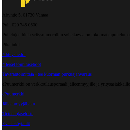
Åbyntie 5, 01730 Vantaa
Puh. 020 745 0500
Puhelujen hinta yritysnumeroihin soitettaessa on joko matkapuheluma
Pikalinkit
Yhteystiedot
Yleiset toimitusehdot
Tavarantoimittaja - tee kuorman purkuajanvaraus
ePuumerkki on verkkotilausportaali jälleenmyyjille ja yritysasiakkaillem
ePuumerkki
Jälleenmyyjähaku
Tietosuojaseloste
Evästekäytäntö