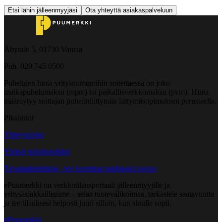
Etsi lähin jälleenmyyjäsi
Ota yhteyttä asiakaspalveluun
Åbyntie 5, 01730 Vantaa
Puh. 020 745 0500
Puhelujen hinta yritysnumeroihin soitettaessa on joko
matkapuhelumaksu (mpm) tai paikallisverkkomaksu (pvm). Hinta
määräytyy soittajan puhelinliittymän liittymäsopimuksen perusteella.
Pikalinkit
Yhteystiedot
Yleiset toimitusehdot
Tavarantoimittaja - tee kuorman purkuajanvaraus
ePuumerkki on verkkotilausportaali jälleenmyyjille ja
yritysasiakkaillemme – selaa tuotevalikoimaa, tarkastele saatavuutta
ja tee tilauksesi helposti juuri silloin, kun sinulle sopii.
ePuumerkki