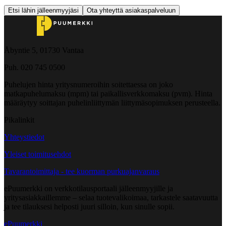
Etsi lähin jälleenmyyjäsi
Ota yhteyttä asiakaspalveluun
Åbyntie 5, 01730 Vantaa
Puh. 020 745 0500
Puhelujen hinta yritysnumeroihin soitettaessa on joko
matkapuhelumaksu (mpm) tai paikallisverkkomaksu (pvm). Hinta
määräytyy soittajan puhelinliittymän liittymäsopimuksen perusteella.
Pikalinkit
Yhteystiedot
Yleiset toimitusehdot
Tavarantoimittaja - tee kuorman purkuajanvaraus
ePuumerkki on verkkotilausportaali jälleenmyyjille ja
yritysasiakkaillemme – selaa tuotevalikoimaa, tarkastele saatavuutta
ja tee tilauksesi helposti juuri silloin, kun sinulle sopii.
ePuumerkki