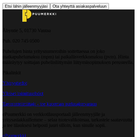
Etsi lähin jälleenmyyjäsi
Ota yhteyttä asiakaspalveluun
Åbyntie 5, 01730 Vantaa
Puh. 020 745 0500
Puhelujen hinta yritysnumeroihin soitettaessa on joko
matkapuhelumaksu (mpm) tai paikallisverkkomaksu (pvm). Hinta
määräytyy soittajan puhelinliittymän liittymäsopimuksen perusteella.
Pikalinkit
Yhteystiedot
Yleiset toimitusehdot
Tavarantoimittaja - tee kuorman purkuajanvaraus
ePuumerkki on verkkotilausportaali jälleenmyyjille ja
yritysasiakkaillemme – selaa tuotevalikoimaa, tarkastele saatavuutta
ja tee tilauksesi helposti juuri silloin, kun sinulle sopii.
ePuumerkki