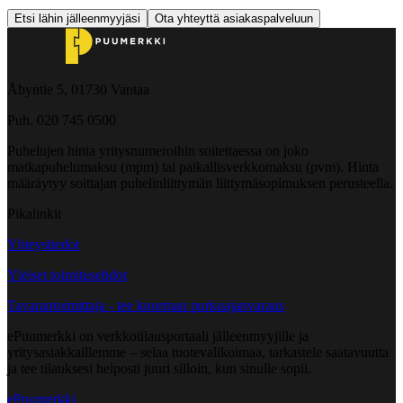
Etsi lähin jälleenmyyjäsi
Ota yhteyttä asiakaspalveluun
Åbyntie 5, 01730 Vantaa
Puh. 020 745 0500
Puhelujen hinta yritysnumeroihin soitettaessa on joko
matkapuhelumaksu (mpm) tai paikallisverkkomaksu (pvm). Hinta
määräytyy soittajan puhelinliittymän liittymäsopimuksen perusteella.
Pikalinkit
Yhteystiedot
Yleiset toimitusehdot
Tavarantoimittaja - tee kuorman purkuajanvaraus
ePuumerkki on verkkotilausportaali jälleenmyyjille ja
yritysasiakkaillemme – selaa tuotevalikoimaa, tarkastele saatavuutta
ja tee tilauksesi helposti juuri silloin, kun sinulle sopii.
ePuumerkki