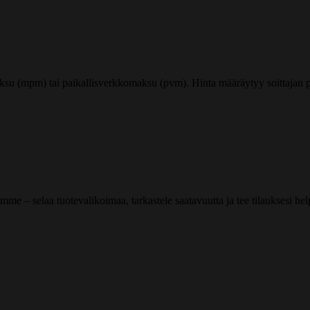
ksu (mpm) tai paikallisverkkomaksu (pvm). Hinta määräytyy soittajan pu
me – selaa tuotevalikoimaa, tarkastele saatavuutta ja tee tilauksesi helpos