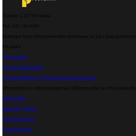
Åbyntie 5, 01730 Vantaa
Puh. 020 745 0500
Puhelujen hinta yritysnumeroihin soitettaessa on joko matkapuheluma
Pikalinkit
Yhteystiedot
Yleiset toimitusehdot
Tavarantoimittaja - tee kuorman purkuajanvaraus
ePuumerkki on verkkotilausportaali jälleenmyyjille ja yritysasiakkaillem
ePuumerkki
Jälleenmyyjähaku
Tietosuojaseloste
Evästekäytäntö