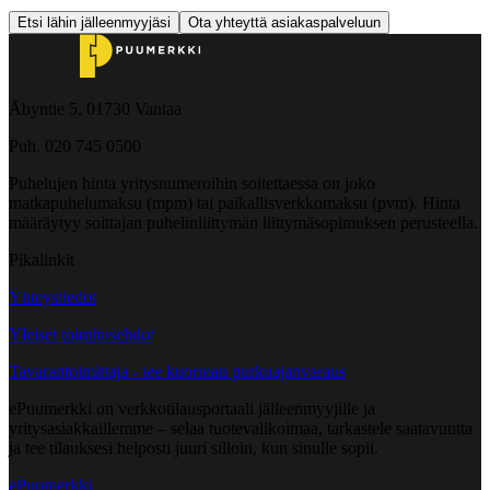
Etsi lähin jälleenmyyjäsi
Ota yhteyttä asiakaspalveluun
Åbyntie 5, 01730 Vantaa
Puh. 020 745 0500
Puhelujen hinta yritysnumeroihin soitettaessa on joko
matkapuhelumaksu (mpm) tai paikallisverkkomaksu (pvm). Hinta
määräytyy soittajan puhelinliittymän liittymäsopimuksen perusteella.
Pikalinkit
Yhteystiedot
Yleiset toimitusehdot
Tavarantoimittaja - tee kuorman purkuajanvaraus
ePuumerkki on verkkotilausportaali jälleenmyyjille ja
yritysasiakkaillemme – selaa tuotevalikoimaa, tarkastele saatavuutta
ja tee tilauksesi helposti juuri silloin, kun sinulle sopii.
ePuumerkki