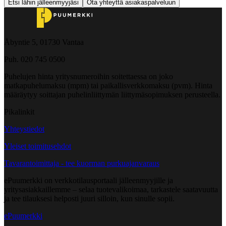
Etsi lähin jälleenmyyjäsi
Ota yhteyttä asiakaspalveluun
Åbyntie 5, 01730 Vantaa
Puh. 020 745 0500
Puhelujen hinta yritysnumeroihin soitettaessa on joko
matkapuhelumaksu (mpm) tai paikallisverkkomaksu (pvm). Hinta
määräytyy soittajan puhelinliittymän liittymäsopimuksen perusteella.
Pikalinkit
Yhteystiedot
Yleiset toimitusehdot
Tavarantoimittaja - tee kuorman purkuajanvaraus
ePuumerkki on verkkotilausportaali jälleenmyyjille ja
yritysasiakkaillemme – selaa tuotevalikoimaa, tarkastele saatavuutta
ja tee tilauksesi helposti juuri silloin, kun sinulle sopii.
ePuumerkki