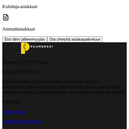
Kuluttaja-asiakkaat
Ammattiasiakkaat
Etsi lähin jälleenmyyjäsi
Ota yhteyttä asiakaspalveluun
Åbyntie 5, 01730 Vantaa
Puh. 020 745 0500
Puhelujen hinta yritysnumeroihin soitettaessa on joko
matkapuhelumaksu (mpm) tai paikallisverkkomaksu (pvm). Hinta
määräytyy soittajan puhelinliittymän liittymäsopimuksen perusteella.
Pikalinkit
Yhteystiedot
Yleiset toimitusehdot