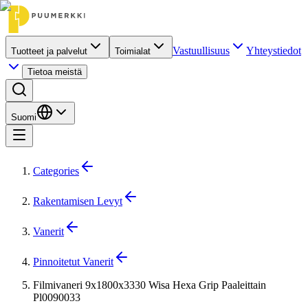
Vastuullisuus
Yhteystiedot
Tuotteet ja palvelut
Toimialat
Tietoa meistä
Suomi
Categories
Rakentamisen Levyt
Vanerit
Pinnoitetut Vanerit
Filmivaneri 9x1800x3330 Wisa Hexa Grip Paaleittain
Pl0090033