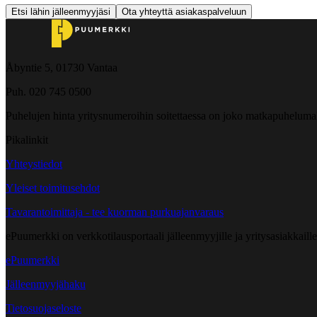
Etsi lähin jälleenmyyjäsi
Ota yhteyttä asiakaspalveluun
Åbyntie 5, 01730 Vantaa
Puh. 020 745 0500
Puhelujen hinta yritysnumeroihin soitettaessa on joko matkapuheluma
Pikalinkit
Yhteystiedot
Yleiset toimitusehdot
Tavarantoimittaja - tee kuorman purkuajanvaraus
ePuumerkki on verkkotilausportaali jälleenmyyjille ja yritysasiakkaillem
ePuumerkki
Jälleenmyyjähaku
Tietosuojaseloste