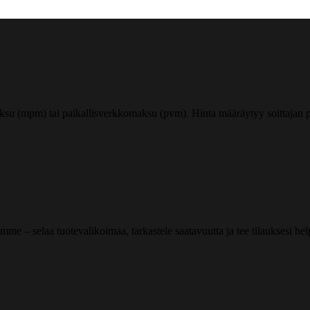
ksu (mpm) tai paikallisverkkomaksu (pvm). Hinta määräytyy soittajan pu
me – selaa tuotevalikoimaa, tarkastele saatavuutta ja tee tilauksesi helpos