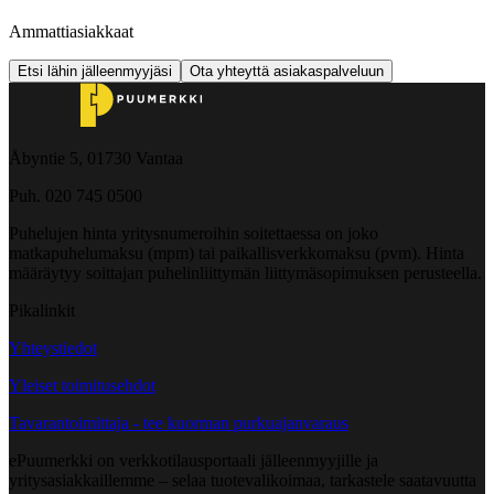
Ammattiasiakkaat
Etsi lähin jälleenmyyjäsi
Ota yhteyttä asiakaspalveluun
Åbyntie 5, 01730 Vantaa
Puh. 020 745 0500
Puhelujen hinta yritysnumeroihin soitettaessa on joko
matkapuhelumaksu (mpm) tai paikallisverkkomaksu (pvm). Hinta
määräytyy soittajan puhelinliittymän liittymäsopimuksen perusteella.
Pikalinkit
Yhteystiedot
Yleiset toimitusehdot
Tavarantoimittaja - tee kuorman purkuajanvaraus
ePuumerkki on verkkotilausportaali jälleenmyyjille ja
yritysasiakkaillemme – selaa tuotevalikoimaa, tarkastele saatavuutta