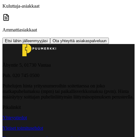
Kuluttaja-asiakkaat
Ammattiasiakkaat
Etsi lähin jälleenmyyjäsi
Ota yhteyttä asiakaspalveluun
Åbyntie 5, 01730 Vantaa
Puh. 020 745 0500
Puhelujen hinta yritysnumeroihin soitettaessa on joko
matkapuhelumaksu (mpm) tai paikallisverkkomaksu (pvm). Hinta
määräytyy soittajan puhelinliittymän liittymäsopimuksen perusteella.
Pikalinkit
Yhteystiedot
Yleiset toimitusehdot