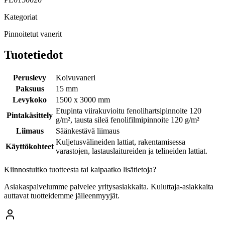
Kategoriat
Pinnoitetut vanerit
Tuotetiedot
Peruslevy
Koivuvaneri
Paksuus
15 mm
Levykoko
1500 x 3000 mm
Etupinta viirakuvioitu fenolihartsipinnoite 120
Pintakäsittely
g/m², tausta sileä fenolifilmipinnoite 120 g/m²
Liimaus
Säänkestävä liimaus
Kuljetusvälineiden lattiat, rakentamisessa
Käyttökohteet
varastojen, lastauslaitureiden ja telineiden lattiat.
Kiinnostuitko tuotteesta tai kaipaatko lisätietoja?
Asiakaspalvelumme palvelee yritysasiakkaita. Kuluttaja-asiakkaita
auttavat tuotteidemme jälleenmyyjät.