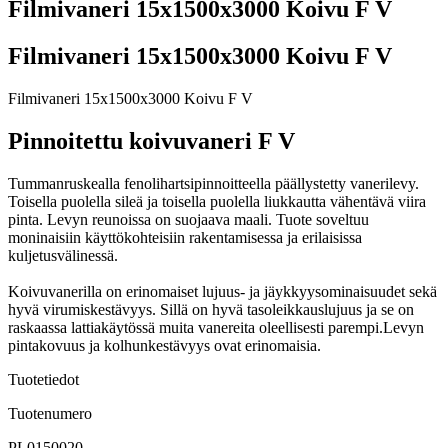
Filmivaneri 15x1500x3000 Koivu F V
Filmivaneri 15x1500x3000 Koivu F V
Filmivaneri 15x1500x3000 Koivu F V
Pinnoitettu koivuvaneri F V
Tummanruskealla fenolihartsipinnoitteella päällystetty vanerilevy.
Toisella puolella sileä ja toisella puolella liukkautta vähentävä viira
pinta. Levyn reunoissa on suojaava maali. Tuote soveltuu
moninaisiin käyttökohteisiin rakentamisessa ja erilaisissa
kuljetusvälinessä.
Koivuvanerilla on erinomaiset lujuus- ja jäykkyysominaisuudet sekä
hyvä virumiskestävyys. Sillä on hyvä tasoleikkauslujuus ja se on
raskaassa lattiakäytössä muita vanereita oleellisesti parempi.Levyn
pintakovuus ja kolhunkestävyys ovat erinomaisia.
Tuotetiedot
Tuotenumero
PL0150020