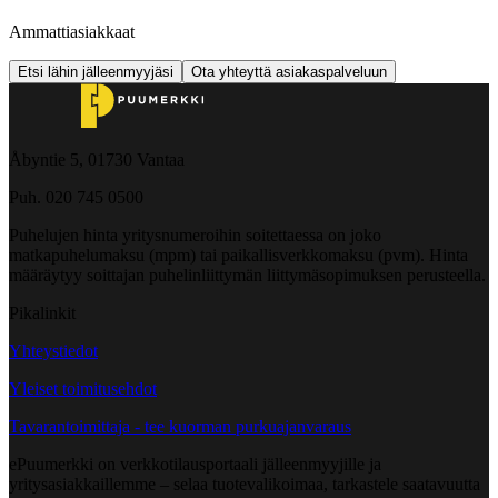
Ammattiasiakkaat
Etsi lähin jälleenmyyjäsi
Ota yhteyttä asiakaspalveluun
Åbyntie 5, 01730 Vantaa
Puh. 020 745 0500
Puhelujen hinta yritysnumeroihin soitettaessa on joko
matkapuhelumaksu (mpm) tai paikallisverkkomaksu (pvm). Hinta
määräytyy soittajan puhelinliittymän liittymäsopimuksen perusteella.
Pikalinkit
Yhteystiedot
Yleiset toimitusehdot
Tavarantoimittaja - tee kuorman purkuajanvaraus
ePuumerkki on verkkotilausportaali jälleenmyyjille ja
yritysasiakkaillemme – selaa tuotevalikoimaa, tarkastele saatavuutta