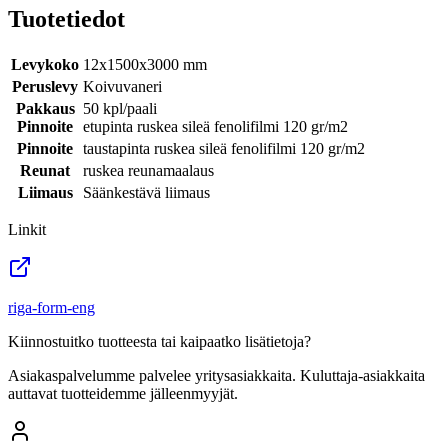
Tuotetiedot
Levykoko
12x1500x3000 mm
Peruslevy
Koivuvaneri
Pakkaus
50 kpl/paali
Pinnoite
etupinta ruskea sileä fenolifilmi 120 gr/m2
Pinnoite
taustapinta ruskea sileä fenolifilmi 120 gr/m2
Reunat
ruskea reunamaalaus
Liimaus
Säänkestävä liimaus
Linkit
riga-form-eng
Kiinnostuitko tuotteesta tai kaipaatko lisätietoja?
Asiakaspalvelumme palvelee yritysasiakkaita. Kuluttaja-asiakkaita
auttavat tuotteidemme jälleenmyyjät.