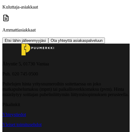
Kuluttaja-asiakkaat
Ammattiasiakkaat
Etsi lähin jälleenmyyjäsi
Ota yhteyttä asiakaspalveluun
Åbyntie 5, 01730 Vantaa
Puh. 020 745 0500
Puhelujen hinta yritysnumeroihin soitettaessa on joko
matkapuhelumaksu (mpm) tai paikallisverkkomaksu (pvm). Hinta
määräytyy soittajan puhelinliittymän liittymäsopimuksen perusteella.
Pikalinkit
Yhteystiedot
Yleiset toimitusehdot