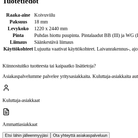
Tuotetiedot
Raaka-aine
Koivuviilu
Paksuus
18 mm
Levykoko
1220 x 2440 mm
Pinta
Puhdas hiottu puupinta. Pintalaadut BB (III) ja WG (
Liimaus
Säänkestävä liimaus
Käyttökohteet
Lujuutta vaativat käyttökohteet. Laivanrakennus-, aj
Kiinnostuitko tuotteesta tai kaipaatko lisätietoja?
Asiakaspalvelumme palvelee yritysasiakkaita. Kuluttaja-asiakkaita au
Kuluttaja-asiakkaat
Ammattiasiakkaat
Etsi lähin jälleenmyyjäsi
Ota yhteyttä asiakaspalveluun