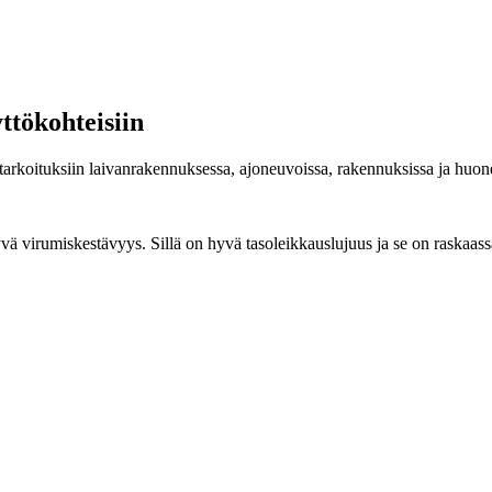
ttökohteisiin
ötarkoituksiin laivanrakennuksessa, ajoneuvoissa, rakennuksissa ja huon
ä virumiskestävyys. Sillä on hyvä tasoleikkauslujuus ja se on raskaassa