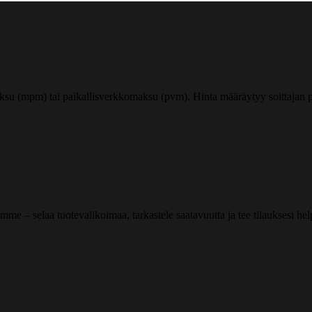
ksu (mpm) tai paikallisverkkomaksu (pvm). Hinta määräytyy soittajan pu
me – selaa tuotevalikoimaa, tarkastele saatavuutta ja tee tilauksesi helpos