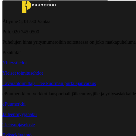
Åbyntie 5, 01730 Vantaa
Puh. 020 745 0500
Puhelujen hinta yritysnumeroihin soitettaessa on joko matkapuheluma
Pikalinkit
Yhteystiedot
Yleiset toimitusehdot
Tavarantoimittaja - tee kuorman purkuajanvaraus
ePuumerkki on verkkotilausportaali jälleenmyyjille ja yritysasiakkaillem
ePuumerkki
Jälleenmyyjähaku
Tietosuojaseloste
Evästekäytäntö