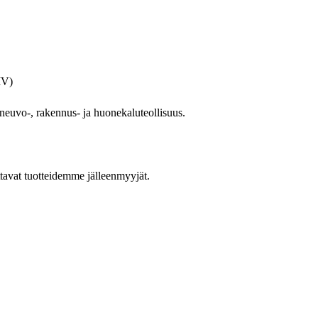
IV)
oneuvo-, rakennus- ja huonekaluteollisuus.
ttavat tuotteidemme jälleenmyyjät.