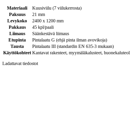
Materiaali
Kuusiviilu (7 viilukerrosta)
Paksuus
21 mm
Levykoko
2400 x 1200 mm
Pakkaus
45 kpl/paali
Liimaus
Säänkestävä liimaus
Etupinta
Pintalaatu G (ehjä pinta ilman avovikoja)
Tausta
Pintalaatu III (standardin EN 635-3 mukaan)
Käyttökohteet
Kantavat rakenteet, myymäläkalusteet, huonekaluteollis
Ladattavat tiedostot