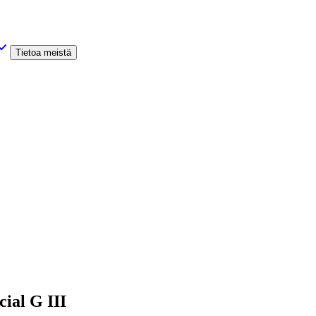
Tietoa meistä
1
ial G III