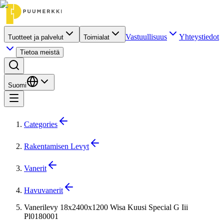
Vastuullisuus
Yhteystiedot
Tuotteet ja palvelut
Toimialat
Tietoa meistä
Suomi
Categories
Rakentamisen Levyt
Vanerit
Havuvanerit
Vanerilevy 18x2400x1200 Wisa Kuusi Special G Iii
Pl0180001