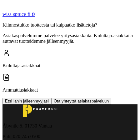
wisa-spruce-fi-fs
Kiinnostuitko tuotteesta tai kaipaatko lisätietoja?
Asiakaspalvelumme palvelee yritysasiakkaita. Kuluttaja-asiakkaita
auttavat tuotteidemme jälleenmyyjät.
Kuluttaja-asiakkaat
Ammattiasiakkaat
Etsi lähin jälleenmyyjäsi
Ota yhteyttä asiakaspalveluun
Åbyntie 5, 01730 Vantaa
Puh. 020 745 0500