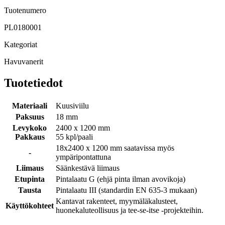
Tuotenumero
PL0180001
Kategoriat
Havuvanerit
Tuotetiedot
Materiaali
Kuusiviilu
Paksuus
18 mm
Levykoko
2400 x 1200 mm
Pakkaus
55 kpl/paali
18x2400 x 1200 mm saatavissa myös
-
ympäripontattuna
Liimaus
Säänkestävä liimaus
Etupinta
Pintalaatu G (ehjä pinta ilman avovikoja)
Tausta
Pintalaatu III (standardin EN 635-3 mukaan)
Kantavat rakenteet, myymäläkalusteet,
Käyttökohteet
huonekaluteollisuus ja tee-se-itse -projekteihin.