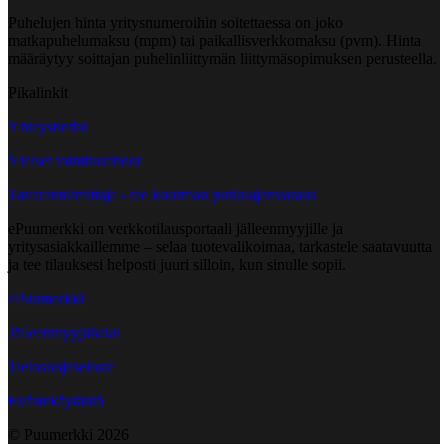
Puhelujen hinta yritysnumeroihin soitettaessa on joko
matkapuhelumaksu (mpm) tai paikallisverkkomaksu (pvm). Hinta
määräytyy soittajan puhelinliittymän liittymäsopimuksen perusteella.
Pikalinkit
Yhteystiedot
Yleiset toimitusehdot
Tavarantoimittaja - tee kuorman purkuajanvaraus
ePuumerkki on verkkotilausportaali jälleenmyyjille ja
yritysasiakkaillemme – selaa tuotevalikoimaa, tarkastele saatavuutta
ja tee tilauksesi helposti juuri silloin, kun sinulle sopii.
ePuumerkki
Jälleenmyyjähaku
Tietosuojaseloste
Evästekäytäntö
© Puumerkki
2026