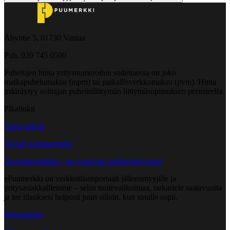
Åbyntie 5, 01730 Vantaa
Puh. 020 745 0500
Puhelujen hinta yritysnumeroihin soitettaessa on joko
matkapuhelumaksu (mpm) tai paikallisverkkomaksu (pvm). Hinta
määräytyy soittajan puhelinliittymän liittymäsopimuksen perusteella.
Pikalinkit
Yhteystiedot
Yleiset toimitusehdot
Tavarantoimittaja - tee kuorman purkuajanvaraus
ePuumerkki on verkkotilausportaali jälleenmyyjille ja
yritysasiakkaillemme – selaa tuotevalikoimaa, tarkastele saatavuutta
ja tee tilauksesi helposti juuri silloin, kun sinulle sopii.
ePuumerkki