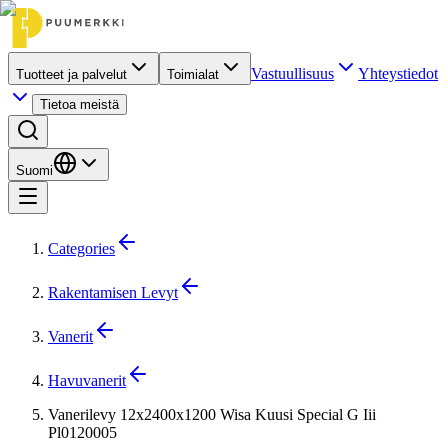
Vastuullisuus
Yhteystiedot
Tuotteet ja palvelut
Toimialat
Tietoa meistä
Suomi
Categories
Rakentamisen Levyt
Vanerit
Havuvanerit
Vanerilevy 12x2400x1200 Wisa Kuusi Special G Iii
Pl0120005