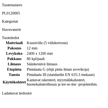
Tuotenumero
PL0120005
Kategoriat
Havuvanerit
Tuotetiedot
Materiaali
Kuusiviilu (5 viilukerrosta)
Paksuus
12 mm
Levykoko
2400 x 1200 mm
Pakkaus
80 kpl/paali
Liimaus
Säänkestävä liimaus
Etupinta
Pintalaatu G (ehjä pinta ilman avovikoja)
Tausta
Pintalaatu III (standardin EN 635-3 mukaan)
Kantavat rakenteet, myymäläkalusteet,
Käyttökohteet
huonekaluteollisuus ja tee-se-itse -projekteihin.
Ladattavat tiedostot