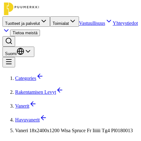
Vastuullisuus
Yhteystiedot
Tuotteet ja palvelut
Toimialat
Tietoa meistä
Suomi
Categories
Rakentamisen Levyt
Vanerit
Havuvanerit
Vaneri 18x2400x1200 Wisa Spruce Fr Iiiiii Tg4 Pl0180013