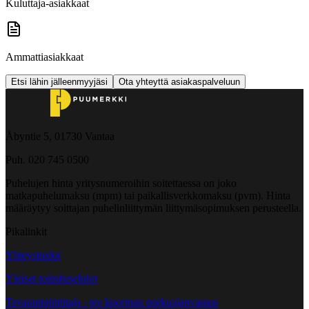
Kuluttaja-asiakkaat
Ammattiasiakkaat
Etsi lähin jälleenmyyjäsi
Ota yhteyttä asiakaspalveluun
Åbyntie 5, 01730 Vantaa
Puh. 020 745 0500
Puhelujen hinta yritysnumeroihin soitettaessa on joko
matkapuhelumaksu (mpm) tai paikallisverkkomaksu (pvm). Hinta
määräytyy soittajan puhelinliittymän liittymäsopimuksen perusteella.
Pikalinkit
Yhteystiedot
Yleiset toimitusehdot
Tavarantoimittaja - tee kuorman purkuajanvaraus