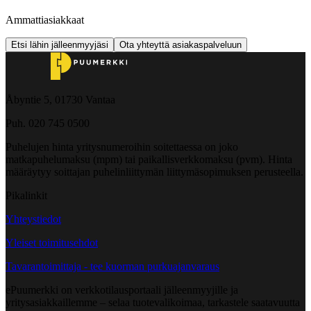
Ammattiasiakkaat
Etsi lähin jälleenmyyjäsi
Ota yhteyttä asiakaspalveluun
Åbyntie 5, 01730 Vantaa
Puh. 020 745 0500
Puhelujen hinta yritysnumeroihin soitettaessa on joko
matkapuhelumaksu (mpm) tai paikallisverkkomaksu (pvm). Hinta
määräytyy soittajan puhelinliittymän liittymäsopimuksen perusteella.
Pikalinkit
Yhteystiedot
Yleiset toimitusehdot
Tavarantoimittaja - tee kuorman purkuajanvaraus
ePuumerkki on verkkotilausportaali jälleenmyyjille ja
yritysasiakkaillemme – selaa tuotevalikoimaa, tarkastele saatavuutta