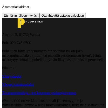
Ammattiasiakkaat
Etsi lähin jälleenmyyjäsi
Ota yhteyttä asiakaspalveluun
Åbyntie 5, 01730 Vantaa
Puh. 020 745 0500
Puhelujen hinta yritysnumeroihin soitettaessa on joko
matkapuhelumaksu (mpm) tai paikallisverkkomaksu (pvm). Hinta
määräytyy soittajan puhelinliittymän liittymäsopimuksen perusteella.
Pikalinkit
Yhteystiedot
Yleiset toimitusehdot
Tavarantoimittaja - tee kuorman purkuajanvaraus
ePuumerkki on verkkotilausportaali jälleenmyyjille ja
yritysasiakkaillemme – selaa tuotevalikoimaa, tarkastele saatavuutta