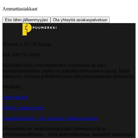
Ammattiasiakkaat
Etsi lähin jälleenmyyjäsi
Ota yhteyttä asiakaspalveluun
Åbyntie 5, 01730 Vantaa
Puh. 020 745 0500
Puhelujen hinta yritysnumeroihin soitettaessa on joko
matkapuhelumaksu (mpm) tai paikallisverkkomaksu (pvm). Hinta
määräytyy soittajan puhelinliittymän liittymäsopimuksen perusteella.
Pikalinkit
Yhteystiedot
Yleiset toimitusehdot
Tavarantoimittaja - tee kuorman purkuajanvaraus
ePuumerkki on verkkotilausportaali jälleenmyyjille ja
yritysasiakkaillemme – selaa tuotevalikoimaa, tarkastele saatavuutta