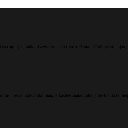
ksu (mpm) tai paikallisverkkomaksu (pvm). Hinta määräytyy soittajan pu
me – selaa tuotevalikoimaa, tarkastele saatavuutta ja tee tilauksesi helpos