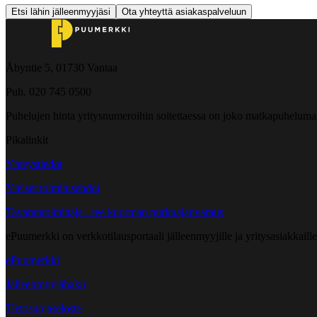
Etsi lähin jälleenmyyjäsi
Ota yhteyttä asiakaspalveluun
Åbyntie 5, 01730 Vantaa
Puh. 020 745 0500
Puhelujen hinta yritysnumeroihin soitettaessa on joko matkapuheluma
Pikalinkit
Yhteystiedot
Yleiset toimitusehdot
Tavarantoimittaja - tee kuorman purkuajanvaraus
ePuumerkki on verkkotilausportaali jälleenmyyjille ja yritysasiakkaillem
ePuumerkki
Jälleenmyyjähaku
Tietosuojaseloste