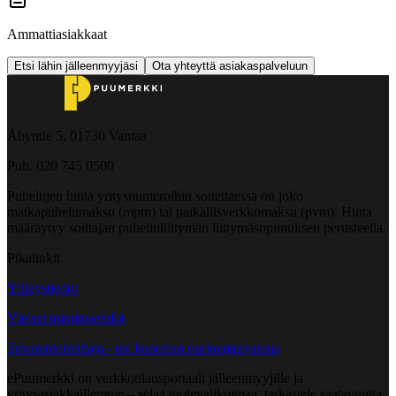
Ammattiasiakkaat
Etsi lähin jälleenmyyjäsi
Ota yhteyttä asiakaspalveluun
Åbyntie 5, 01730 Vantaa
Puh. 020 745 0500
Puhelujen hinta yritysnumeroihin soitettaessa on joko
matkapuhelumaksu (mpm) tai paikallisverkkomaksu (pvm). Hinta
määräytyy soittajan puhelinliittymän liittymäsopimuksen perusteella.
Pikalinkit
Yhteystiedot
Yleiset toimitusehdot
Tavarantoimittaja - tee kuorman purkuajanvaraus
ePuumerkki on verkkotilausportaali jälleenmyyjille ja
yritysasiakkaillemme – selaa tuotevalikoimaa, tarkastele saatavuutta