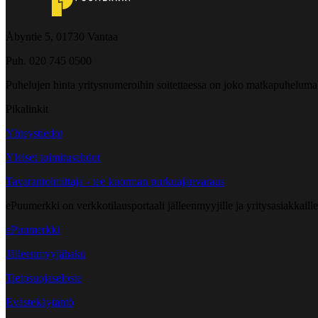
Åbyntie 5, 01730 Vantaa
Puh. 020 745 0500
Puhelujen hinta yritysnumeroihin soitettaessa on joko matkapuheluma
Pikalinkit
Yhteystiedot
Yleiset toimitusehdot
Tavarantoimittaja - tee kuorman purkuajanvaraus
ePuumerkki on verkkotilausportaali jälleenmyyjille ja yritysasiakkaillem
ePuumerkki
Jälleenmyyjähaku
Tietosuojaseloste
Evästekäytäntö