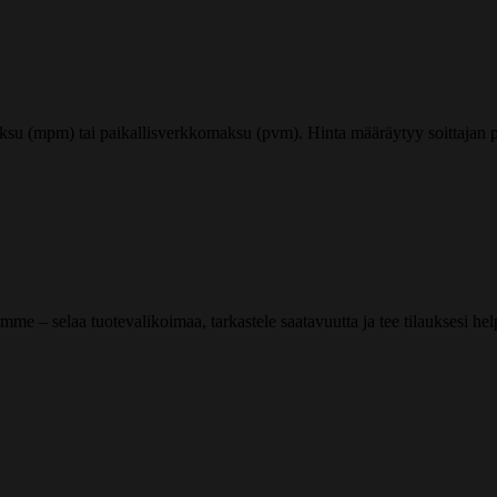
ksu (mpm) tai paikallisverkkomaksu (pvm). Hinta määräytyy soittajan pu
me – selaa tuotevalikoimaa, tarkastele saatavuutta ja tee tilauksesi helpos