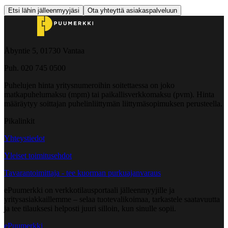
Etsi lähin jälleenmyyjäsi
Ota yhteyttä asiakaspalveluun
Åbyntie 5, 01730 Vantaa
Puh. 020 745 0500
Puhelujen hinta yritysnumeroihin soitettaessa on joko
matkapuhelumaksu (mpm) tai paikallisverkkomaksu (pvm). Hinta
määräytyy soittajan puhelinliittymän liittymäsopimuksen perusteella.
Pikalinkit
Yhteystiedot
Yleiset toimitusehdot
Tavarantoimittaja - tee kuorman purkuajanvaraus
ePuumerkki on verkkotilausportaali jälleenmyyjille ja
yritysasiakkaillemme – selaa tuotevalikoimaa, tarkastele saatavuutta
ja tee tilauksesi helposti juuri silloin, kun sinulle sopii.
ePuumerkki