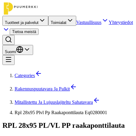
Vastuullisuus
Yhteystiedot
Tuotteet ja palvelut
Toimialat
Tietoa meistä
Suomi
Categories
Rakennuspuutavara Ja Palkit
Mitallistettu Ja Lujuuslajiteltu Sahatavara
Rpl 28x95 Plvl Pp Raakaponttilauta Eq0280001
RPL 28x95 PL/VL PP raakaponttilauta