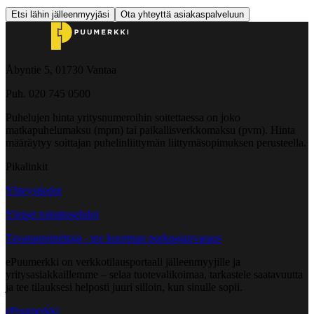
Etsi lähin jälleenmyyjäsi
Ota yhteyttä asiakaspalveluun
Åbyntie 5, 01730 Vantaa
Puh. 020 745 0500
Puhelujen hinta yritysnumeroihin soitettaessa on joko
matkapuhelumaksu (mpm) tai paikallisverkkomaksu (pvm). Hinta
määräytyy soittajan puhelinliittymän liittymäsopimuksen perusteella.
Pikalinkit
Yhteystiedot
Yleiset toimitusehdot
Tavarantoimittaja - tee kuorman purkuajanvaraus
ePuumerkki on verkkotilausportaali jälleenmyyjille ja
yritysasiakkaillemme – selaa tuotevalikoimaa, tarkastele saatavuutta
ja tee tilauksesi helposti juuri silloin, kun sinulle sopii.
ePuumerkki