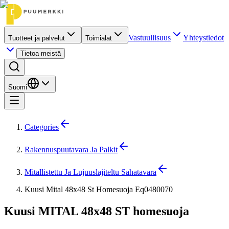
Vastuullisuus
Yhteystiedot
Tuotteet ja palvelut
Toimialat
Tietoa meistä
Suomi
Categories
Rakennuspuutavara Ja Palkit
Mitallistettu Ja Lujuuslajiteltu Sahatavara
Kuusi Mital 48x48 St Homesuoja Eq0480070
Kuusi MITAL 48x48 ST homesuoja