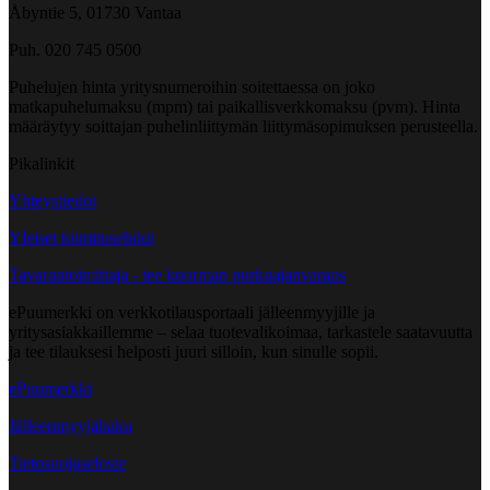
Åbyntie 5, 01730 Vantaa
Puh. 020 745 0500
Puhelujen hinta yritysnumeroihin soitettaessa on joko
matkapuhelumaksu (mpm) tai paikallisverkkomaksu (pvm). Hinta
määräytyy soittajan puhelinliittymän liittymäsopimuksen perusteella.
Pikalinkit
Yhteystiedot
Yleiset toimitusehdot
Tavarantoimittaja - tee kuorman purkuajanvaraus
ePuumerkki on verkkotilausportaali jälleenmyyjille ja
yritysasiakkaillemme – selaa tuotevalikoimaa, tarkastele saatavuutta
ja tee tilauksesi helposti juuri silloin, kun sinulle sopii.
ePuumerkki
Jälleenmyyjähaku
Tietosuojaseloste