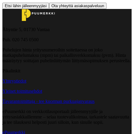
Etsi lähin jälleenmyyjäsi
Ota yhteyttä asiakaspalveluun
Åbyntie 5, 01730 Vantaa
Puh. 020 745 0500
Puhelujen hinta yritysnumeroihin soitettaessa on joko
matkapuhelumaksu (mpm) tai paikallisverkkomaksu (pvm). Hinta
määräytyy soittajan puhelinliittymän liittymäsopimuksen perusteella.
Pikalinkit
Yhteystiedot
Yleiset toimitusehdot
Tavarantoimittaja - tee kuorman purkuajanvaraus
ePuumerkki on verkkotilausportaali jälleenmyyjille ja
yritysasiakkaillemme – selaa tuotevalikoimaa, tarkastele saatavuutta
ja tee tilauksesi helposti juuri silloin, kun sinulle sopii.
ePuumerkki