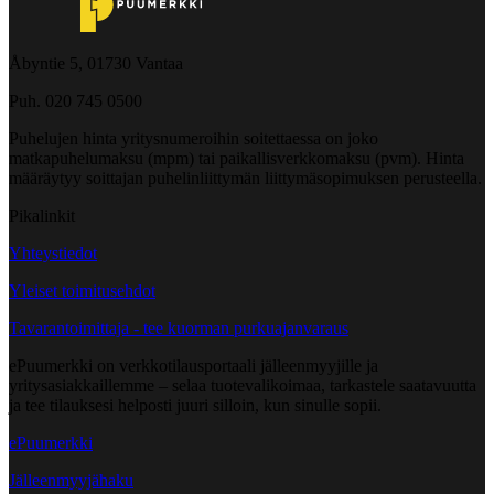
Åbyntie 5, 01730 Vantaa
Puh. 020 745 0500
Puhelujen hinta yritysnumeroihin soitettaessa on joko
matkapuhelumaksu (mpm) tai paikallisverkkomaksu (pvm). Hinta
määräytyy soittajan puhelinliittymän liittymäsopimuksen perusteella.
Pikalinkit
Yhteystiedot
Yleiset toimitusehdot
Tavarantoimittaja - tee kuorman purkuajanvaraus
ePuumerkki on verkkotilausportaali jälleenmyyjille ja
yritysasiakkaillemme – selaa tuotevalikoimaa, tarkastele saatavuutta
ja tee tilauksesi helposti juuri silloin, kun sinulle sopii.
ePuumerkki
Jälleenmyyjähaku