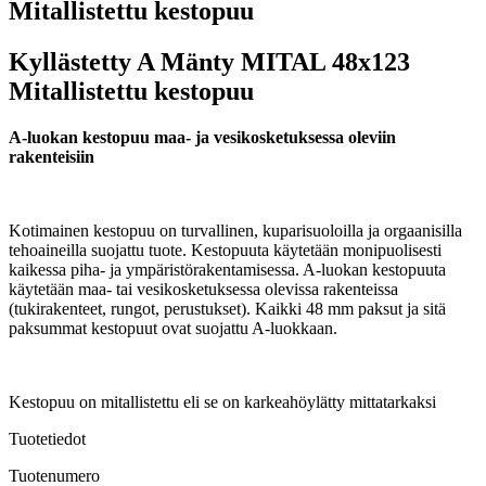
Mitallistettu kestopuu
Kyllästetty A Mänty MITAL 48x123
Mitallistettu kestopuu
A-luokan kestopuu maa- ja vesikosketuksessa oleviin
rakenteisiin
Kotimainen kestopuu on turvallinen, kuparisuoloilla ja orgaanisilla
tehoaineilla suojattu tuote. Kestopuuta käytetään monipuolisesti
kaikessa piha- ja ympäristörakentamisessa. A-luokan kestopuuta
käytetään maa- tai vesikosketuksessa olevissa rakenteissa
(tukirakenteet, rungot, perustukset). Kaikki 48 mm paksut ja sitä
paksummat kestopuut ovat suojattu A-luokkaan.
Kestopuu on mitallistettu eli se on karkeahöylätty mittatarkaksi
Tuotetiedot
Tuotenumero