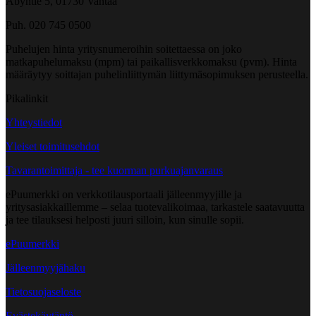
Åbyntie 5, 01730 Vantaa
Puh. 020 745 0500
Puhelujen hinta yritysnumeroihin soitettaessa on joko
matkapuhelumaksu (mpm) tai paikallisverkkomaksu (pvm). Hinta
määräytyy soittajan puhelinliittymän liittymäsopimuksen perusteella.
Pikalinkit
Yhteystiedot
Yleiset toimitusehdot
Tavarantoimittaja - tee kuorman purkuajanvaraus
ePuumerkki on verkkotilausportaali jälleenmyyjille ja
yritysasiakkaillemme – selaa tuotevalikoimaa, tarkastele saatavuutta
ja tee tilauksesi helposti juuri silloin, kun sinulle sopii.
ePuumerkki
Jälleenmyyjähaku
Tietosuojaseloste
Evästekäytäntö