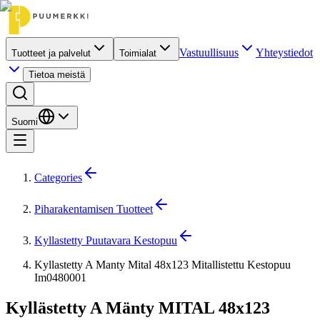
Vastuullisuus
Yhteystiedot
Tuotteet ja palvelut
Toimialat
Tietoa meistä
Suomi
Categories
Piharakentamisen Tuotteet
Kyllastetty Puutavara Kestopuu
Kyllastetty A Manty Mital 48x123 Mitallistettu Kestopuu
Im0480001
Kyllästetty A Mänty MITAL 48x123