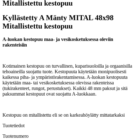
Mitallistettu kestopuu
Kyllästetty A Mänty MITAL 48x98
Mitallistettu kestopuu
A-luokan kestopuu maa- ja vesikosketuksessa oleviin
rakenteisiin
Kotimainen kestopuu on turvallinen, kuparisuoloilla ja orgaanisilla
tehoaineilla suojattu tuote. Kestopuuta käytetään monipuolisesti
kaikessa piha- ja ympäristörakentamisessa. A-luokan kestopuuta
käytetään maa- tai vesikosketuksessa olevissa rakenteissa
(tukirakenteet, rungot, perustukset). Kaikki 48 mm paksut ja sitä
paksummat kestopuut ovat suojattu A-luokkaan.
Kestopuu on mitallistettu eli se on karkeahöylätty mittatarkaksi
Tuotetiedot
Tuotenumero