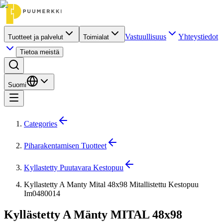
Vastuullisuus
Yhteystiedot
Tuotteet ja palvelut
Toimialat
Tietoa meistä
Suomi
Categories
Piharakentamisen Tuotteet
Kyllastetty Puutavara Kestopuu
Kyllastetty A Manty Mital 48x98 Mitallistettu Kestopuu
Im0480014
Kyllästetty A Mänty MITAL 48x98