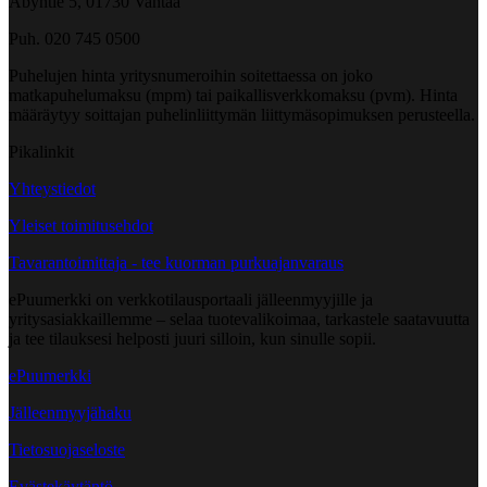
Åbyntie 5, 01730 Vantaa
Puh. 020 745 0500
Puhelujen hinta yritysnumeroihin soitettaessa on joko
matkapuhelumaksu (mpm) tai paikallisverkkomaksu (pvm). Hinta
määräytyy soittajan puhelinliittymän liittymäsopimuksen perusteella.
Pikalinkit
Yhteystiedot
Yleiset toimitusehdot
Tavarantoimittaja - tee kuorman purkuajanvaraus
ePuumerkki on verkkotilausportaali jälleenmyyjille ja
yritysasiakkaillemme – selaa tuotevalikoimaa, tarkastele saatavuutta
ja tee tilauksesi helposti juuri silloin, kun sinulle sopii.
ePuumerkki
Jälleenmyyjähaku
Tietosuojaseloste
Evästekäytäntö