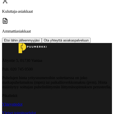
Kuluttaja-asiakkaat
Ammattiasiakkaat
Etsi lähin jälleenmyyjäsi
Ota yhteyttä asiakaspalveluun
Åbyntie 5, 01730 Vantaa
Puh. 020 745 0500
Puhelujen hinta yritysnumeroihin soitettaessa on joko
matkapuhelumaksu (mpm) tai paikallisverkkomaksu (pvm). Hinta
määräytyy soittajan puhelinliittymän liittymäsopimuksen perusteella.
Pikalinkit
Yhteystiedot
Yleiset toimitusehdot