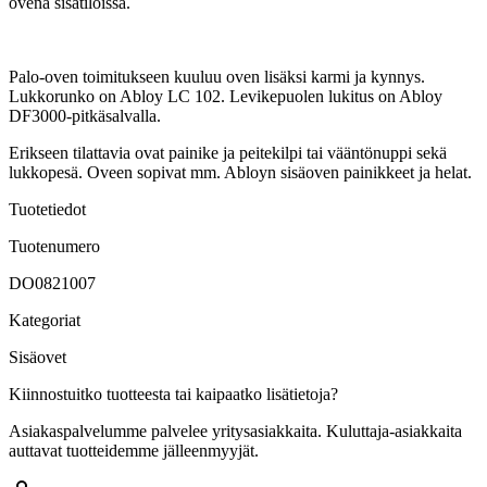
ovena sisätiloissa.
Palo-oven toimitukseen kuuluu oven lisäksi karmi ja kynnys.
Lukkorunko on Abloy LC 102. Levikepuolen lukitus on Abloy
DF3000-pitkäsalvalla.
Erikseen tilattavia ovat painike ja peitekilpi tai vääntönuppi sekä
lukkopesä. Oveen sopivat mm. Abloyn sisäoven painikkeet ja helat.
Tuotetiedot
Tuotenumero
DO0821007
Kategoriat
Sisäovet
Kiinnostuitko tuotteesta tai kaipaatko lisätietoja?
Asiakaspalvelumme palvelee yritysasiakkaita. Kuluttaja-asiakkaita
auttavat tuotteidemme jälleenmyyjät.