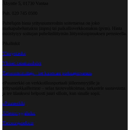
Åbyntie 5, 01730 Vantaa
Puh. 020 745 0500
Puhelujen hinta yritysnumeroihin soitettaessa on joko
matkapuhelumaksu (mpm) tai paikallisverkkomaksu (pvm). Hinta
määräytyy soittajan puhelinliittymän liittymäsopimuksen perusteella.
Pikalinkit
Yhteystiedot
Yleiset toimitusehdot
Tavarantoimittaja - tee kuorman purkuajanvaraus
ePuumerkki on verkkotilausportaali jälleenmyyjille ja
yritysasiakkaillemme – selaa tuotevalikoimaa, tarkastele saatavuutta
ja tee tilauksesi helposti juuri silloin, kun sinulle sopii.
ePuumerkki
Jälleenmyyjähaku
Tietosuojaseloste