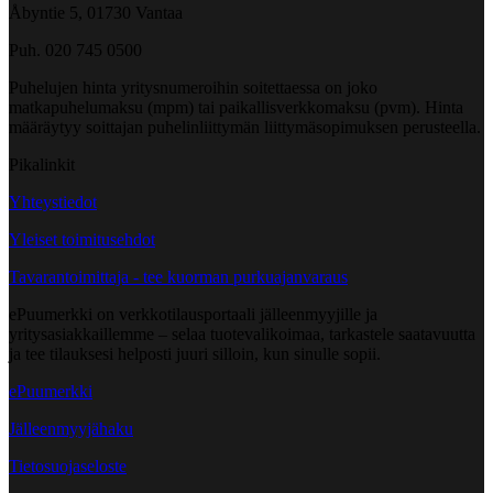
Åbyntie 5, 01730 Vantaa
Puh. 020 745 0500
Puhelujen hinta yritysnumeroihin soitettaessa on joko
matkapuhelumaksu (mpm) tai paikallisverkkomaksu (pvm). Hinta
määräytyy soittajan puhelinliittymän liittymäsopimuksen perusteella.
Pikalinkit
Yhteystiedot
Yleiset toimitusehdot
Tavarantoimittaja - tee kuorman purkuajanvaraus
ePuumerkki on verkkotilausportaali jälleenmyyjille ja
yritysasiakkaillemme – selaa tuotevalikoimaa, tarkastele saatavuutta
ja tee tilauksesi helposti juuri silloin, kun sinulle sopii.
ePuumerkki
Jälleenmyyjähaku
Tietosuojaseloste