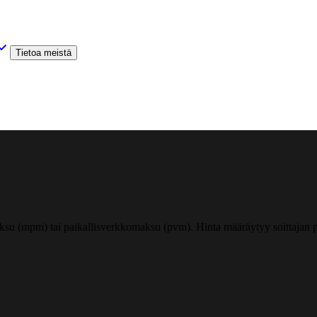
Tietoa meistä
ksu (mpm) tai paikallisverkkomaksu (pvm). Hinta määräytyy soittajan pu