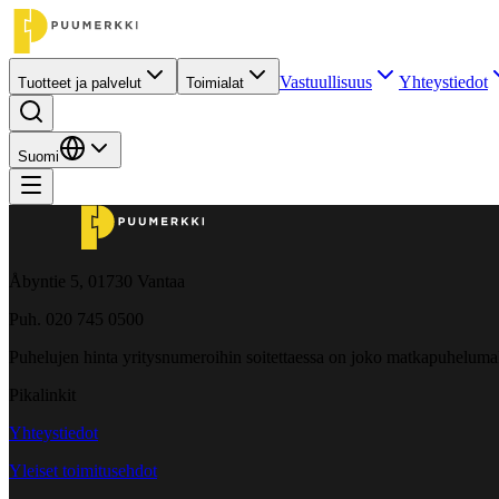
Vastuullisuus
Yhteystiedot
Tuotteet ja palvelut
Toimialat
Suomi
Åbyntie 5, 01730 Vantaa
Puh. 020 745 0500
Puhelujen hinta yritysnumeroihin soitettaessa on joko matkapuheluma
Pikalinkit
Yhteystiedot
Yleiset toimitusehdot