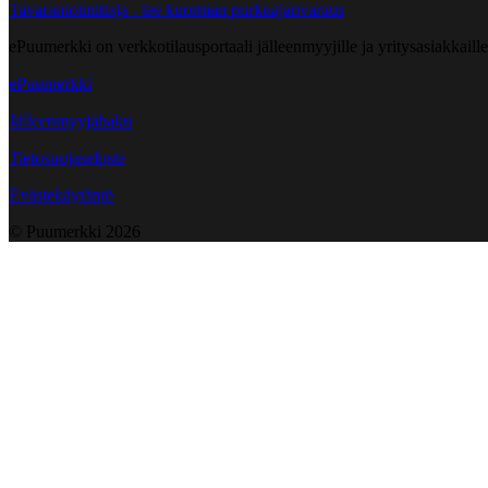
Tavarantoimittaja - tee kuorman purkuajanvaraus
ePuumerkki on verkkotilausportaali jälleenmyyjille ja yritysasiakkaillem
ePuumerkki
Jälleenmyyjähaku
Tietosuojaseloste
Evästekäytäntö
© Puumerkki
2026