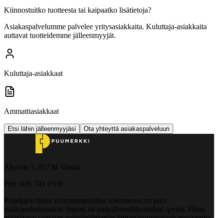
Kiinnostuitko tuotteesta tai kaipaatko lisätietoja?
Asiakaspalvelumme palvelee yritysasiakkaita. Kuluttaja-asiakkaita
auttavat tuotteidemme jälleenmyyjät.
Kuluttaja-asiakkaat
Ammattiasiakkaat
Etsi lähin jälleenmyyjäsi
Ota yhteyttä asiakaspalveluun
Åbyntie 5, 01730 Vantaa
Puh. 020 745 0500
Puhelujen hinta yritysnumeroihin soitettaessa on joko
matkapuhelumaksu (mpm) tai paikallisverkkomaksu (pvm). Hinta
määräytyy soittajan puhelinliittymän liittymäsopimuksen perusteella.