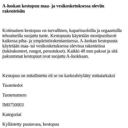
A-luokan kestopuu maa- ja vesikosketuksessa oleviin
rakenteisiin
Kotimainen kestopuu on turvallinen, kuparisuoloilla ja orgaanisilla
tehoaineilla suojattu tuote. Kestopuuta käytetään monipuolisesti
kaikessa piha- ja ympäristörakentamisessa. A-luokan kestopuuta
käytetään maa- tai vesikosketuksessa olevissa rakenteissa
(tukirakenteet, rungot, perustukset). Kaikki 48 mm paksut ja sitä
paksummat kestopuut ovat suojattu A-luokkaan.
Kestopuu on mitallistettu eli se on karkeahöylätty mittatarkaksi
Tuotetiedot
Tuotenumero
IM0750003
Kategoriat
Kyllästetty puutavara, kestopuu